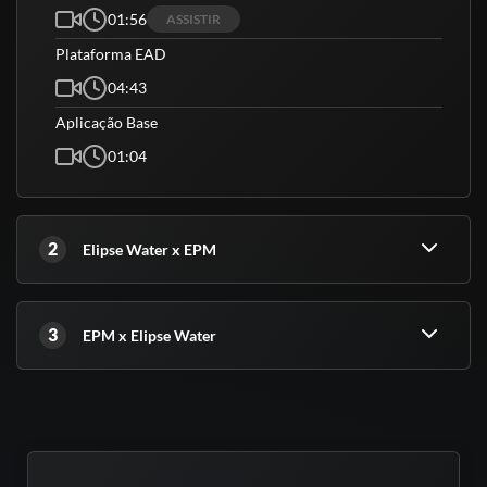
01:56
ASSISTIR
Plataforma EAD
04:43
Aplicação Base
01:04
2
Elipse Water x EPM
3
EPM x Elipse Water